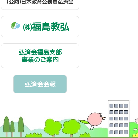
(公財)日本教育公務員弘済会
㈱福島教弘
弘済会福島支部
事業のご案内
弘済会会報