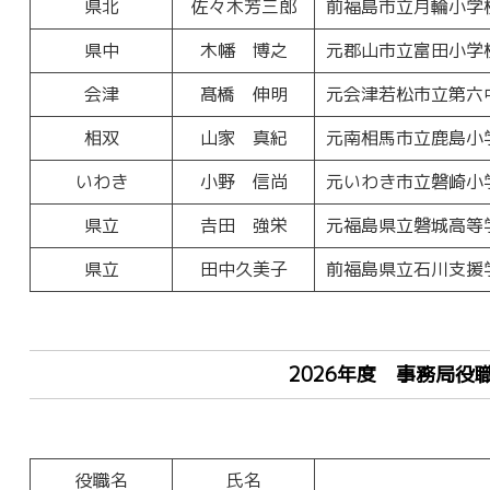
県北
佐々木芳三郎
前福島市立月輪小学
県中
木幡 博之
元郡山市立富田小学
会津
髙橋 伸明
元会津若松市立第六
相双
山家 真紀
元南相馬市立鹿島小
いわき
小野 信尚
元いわき市立磐崎小
県立
𠮷田 強栄
元福島県立磐城高等
県立
田中久美子
前福島県立石川支援
2026年度 事務局役
役職名
氏名