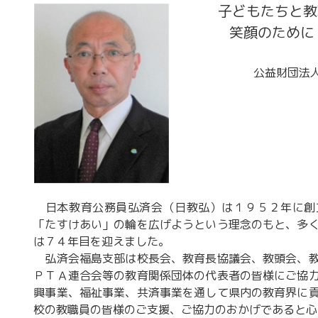
子どもたちと教
笑顔のために
公益財団法
日本教育公務員弘済会（日教弘）は１９５２年に創
「たすけあい」の輪を広げようという理念のもと、多
は７４年目を迎えました。
弘済会福島支部は校長会、教育長協議会、教頭会、教
ＰＴＡ連合会等の教育関係団体の代表者の皆様にご協
興事業、福祉事業、共済事業を通して県内の教育界に
校の教職員の皆様のご支援、ご協力のおかげであると心