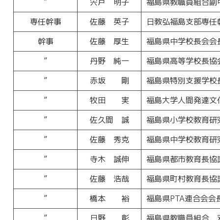
”
宍戸 明子
福島県教職員組合副
専任幹事
佐藤 英子
日教弘福島支部専任
幹事
佐藤 厚生
福島県中学校長会会
”
丹野 純一
福島県高等学校長協
”
赤坂 剛
福島県特別支援学校
”
牧田 実
福島大学人間発達文
”
佐久間 誠
福島県小学校教育研
”
佐藤 秀克
福島県中学校教育研
”
寺木 誠伸
福島県都市教育長協
”
佐藤 浩哉
福島県町村教育長協
”
橋本 裕
福島県PTA連合会会
”
日野 彰
福島県教職員組合 