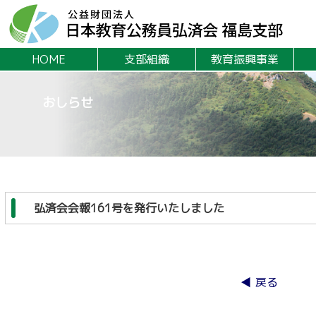
HOME
支部組織
教育振興事業
おしらせ
弘済会会報161号を発行いたしました
◀ 戻る